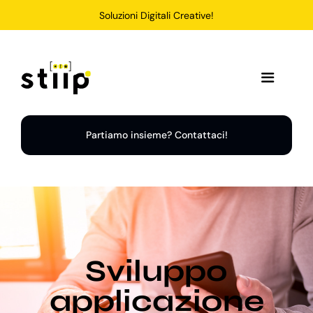
Salta
Soluzioni Digitali Creative!
al
contenuto
Toggle
Navigation
Home
Partiamo insieme? Contattaci!
Servizi
Soluzioni
Sviluppo
Chi Siamo
applicazione
Portfolio