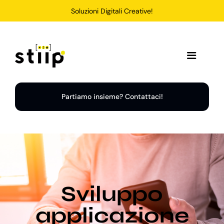
Salta
Soluzioni Digitali Creative!
al
contenuto
Toggle
Navigation
Home
Partiamo insieme? Contattaci!
Servizi
Soluzioni
Sviluppo
Chi Siamo
applicazione
Portfolio