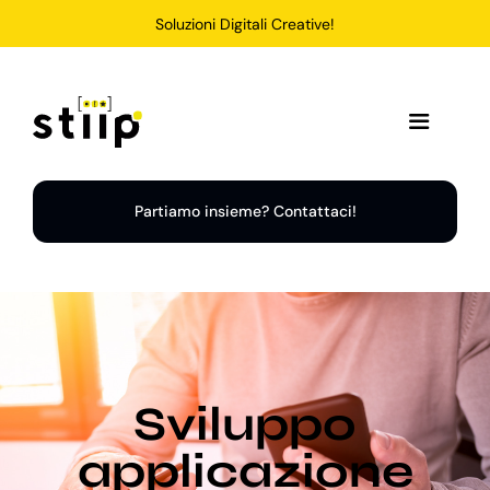
Salta
Soluzioni Digitali Creative!
al
contenuto
Toggle
Navigation
Home
Partiamo insieme? Contattaci!
Servizi
Soluzioni
Sviluppo
Chi Siamo
applicazione
Portfolio