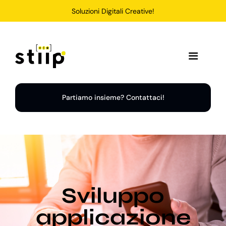
Salta
Soluzioni Digitali Creative!
al
contenuto
Toggle
Navigation
Home
Partiamo insieme? Contattaci!
Servizi
Soluzioni
Sviluppo
Chi Siamo
applicazione
Portfolio