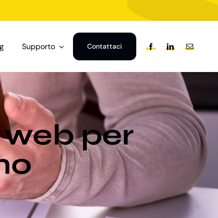
og
Supporto
Contattaci
 web per
mo