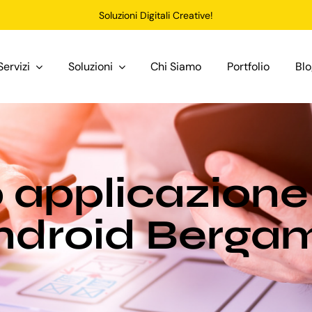
Soluzioni Digitali Creative!
Servizi
Soluzioni
Chi Siamo
Portfolio
Bl
o applicazione
ndroid Berga