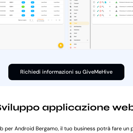
Richiedi informazioni su GiveMeHive
i Sviluppo applicazione w
eb per Android Bergamo, il tuo business potrà fare un pa