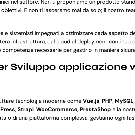
 unici nel settore. Non ti proponiamo un prodotto standa
obiettivi. E non ti lasceremo mai da solo; il nostro te
 e sistemisti impegnati a ottimizzare cada aspetto del
ra infrastruttura, dal cloud al deployment continuo e
 competenze necessarie per gestirlo in maniera sicura
r Sviluppo applicazione 
fruttare tecnologie moderne come
Vue.js
,
PHP
,
MySQL
Press
,
Strapi
,
WooCommerce
,
PrestaShop
e la nost
a o di una piattaforma complessa, gestiamo ogni fase 