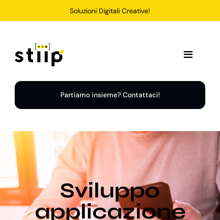
Salta
Soluzioni Digitali Creative!
al
contenuto
Toggle
Navigation
Home
Partiamo insieme? Contattaci!
Servizi
Soluzioni
Sviluppo
Chi Siamo
applicazione
Portfolio