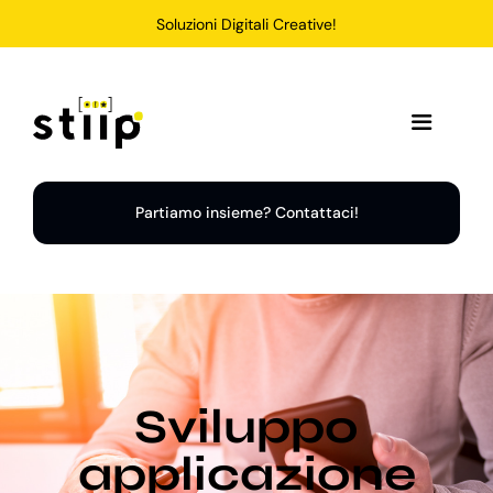
Salta
Soluzioni Digitali Creative!
al
contenuto
Toggle
Navigation
Home
Partiamo insieme? Contattaci!
Servizi
Soluzioni
Sviluppo
Chi Siamo
applicazione
Portfolio