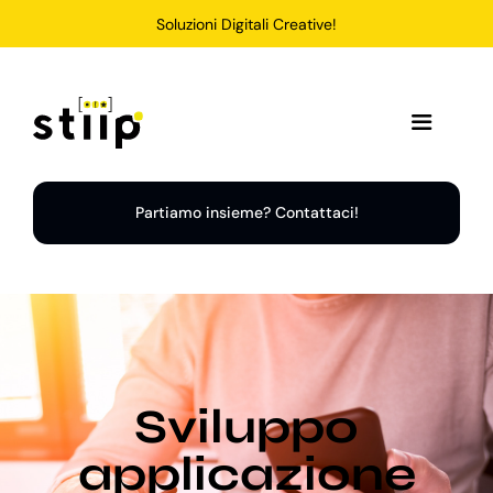
Salta
Soluzioni Digitali Creative!
al
contenuto
Toggle
Navigation
Home
Partiamo insieme? Contattaci!
Servizi
Soluzioni
Sviluppo
Chi Siamo
applicazione
Portfolio