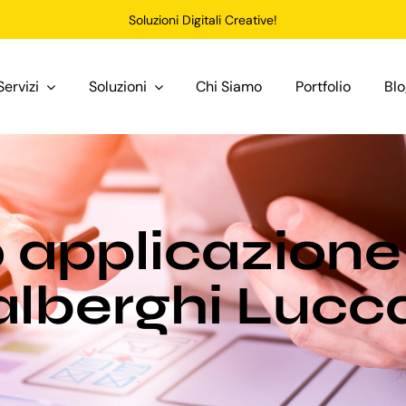
Soluzioni Digitali Creative!
Servizi
Soluzioni
Chi Siamo
Portfolio
Bl
o applicazione
alberghi Lucc