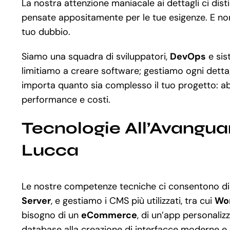
La nostra attenzione maniacale ai dettagli ci dis
pensate appositamente per le tue esigenze. E non 
tuo dubbio.
Siamo una squadra di sviluppatori,
DevOps
e sis
limitiamo a creare software; gestiamo ogni dettag
importa quanto sia complesso il tuo progetto: a
performance e costi.
Tecnologie All’Avangua
Lucca
Le nostre competenze tecniche ci consentono di
Server
, e gestiamo i CMS più utilizzati, tra cui
Wor
bisogno di un
eCommerce
, di un’app personaliz
database alla creazione di interfacce moderne e 