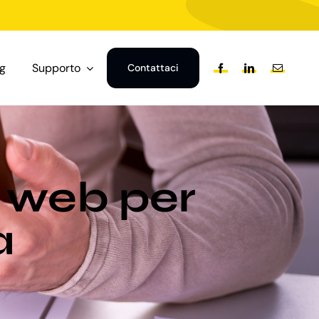
og
Supporto
Contattaci
 web per
a