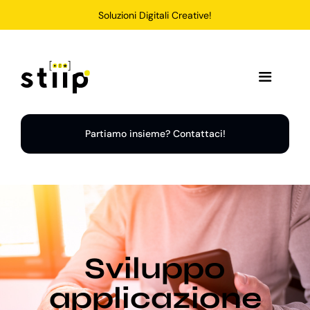
Salta
Soluzioni Digitali Creative!
al
contenuto
Toggle
Navigation
Home
Partiamo insieme? Contattaci!
Servizi
Soluzioni
Sviluppo
Chi Siamo
applicazione
Portfolio