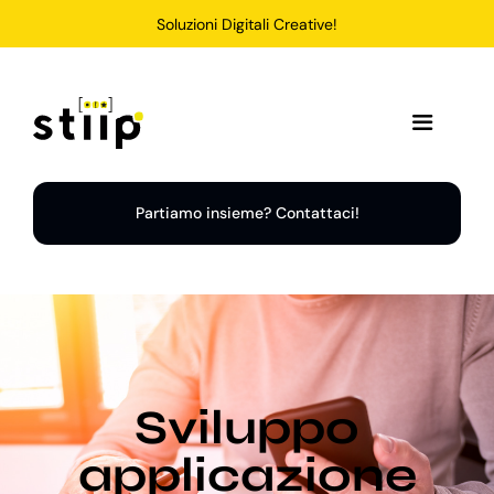
Salta
Soluzioni Digitali Creative!
al
contenuto
Toggle
Navigation
Home
Partiamo insieme? Contattaci!
Servizi
Soluzioni
Sviluppo
Chi Siamo
applicazione
Portfolio