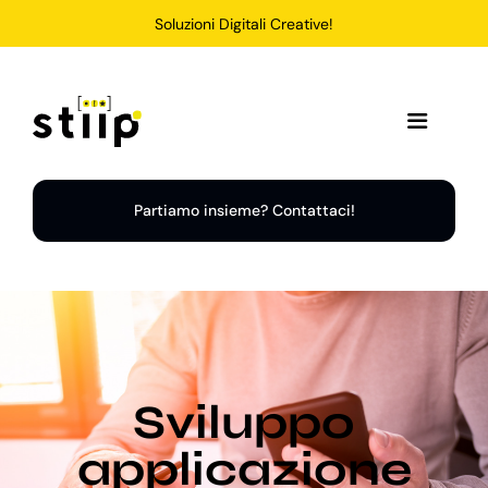
Salta
Soluzioni Digitali Creative!
al
contenuto
Toggle
Navigation
Home
Partiamo insieme? Contattaci!
Servizi
Soluzioni
Sviluppo
Chi Siamo
applicazione
Portfolio