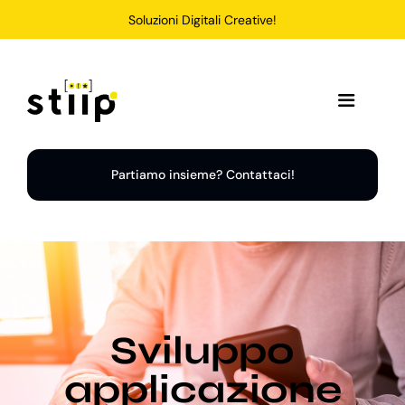
Salta
Soluzioni Digitali Creative!
al
contenuto
Toggle
Navigation
Home
Partiamo insieme? Contattaci!
Servizi
Soluzioni
Sviluppo
Chi Siamo
applicazione
Portfolio