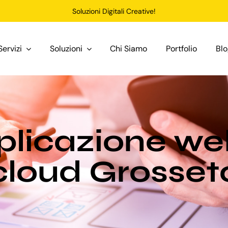
Soluzioni Digitali Creative!
Servizi
Soluzioni
Chi Siamo
Portfolio
Bl
plicazione we
cloud Grosset