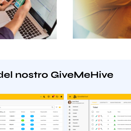
del nostro GiveMeHive