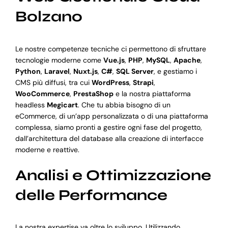
Bolzano
Le nostre competenze tecniche ci permettono di sfruttare
tecnologie moderne come
Vue.js
,
PHP
,
MySQL
,
Apache
,
Python
,
Laravel
,
Nuxt.js
,
C#
,
SQL Server
, e gestiamo i
CMS più diffusi, tra cui
WordPress
,
Strapi
,
WooCommerce
,
PrestaShop
e la nostra piattaforma
headless
Megicart
. Che tu abbia bisogno di un
eCommerce, di un’app personalizzata o di una piattaforma
complessa, siamo pronti a gestire ogni fase del progetto,
dall’architettura del database alla creazione di interfacce
moderne e reattive.
Analisi e Ottimizzazione
delle Performance
La nostra expertise va oltre lo sviluppo. Utilizzando