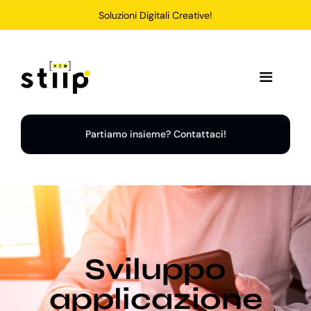
Salta
Soluzioni Digitali Creative!
al
contenuto
Toggle
Navigation
Home
Partiamo insieme? Contattaci!
Servizi
Soluzioni
Sviluppo
Chi Siamo
applicazione
Portfolio