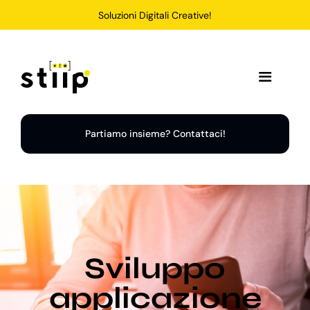
Salta
Soluzioni Digitali Creative!
al
contenuto
Toggle
Navigation
Home
Partiamo insieme? Contattaci!
Servizi
Soluzioni
Sviluppo
Chi Siamo
applicazione
Portfolio