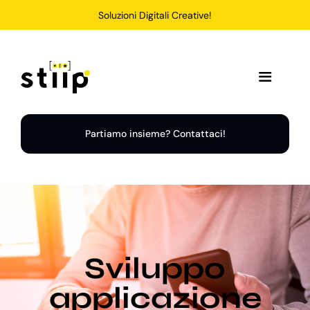
Salta
Soluzioni Digitali Creative!
al
contenuto
Toggle
Navigation
Home
Partiamo insieme? Contattaci!
Servizi
Soluzioni
Sviluppo
Chi Siamo
applicazione
Portfolio