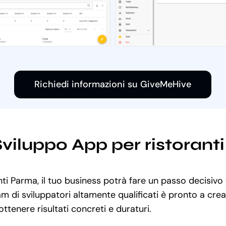
Richiedi informazioni su GiveMeHive
 Sviluppo App per ristoran
nti Parma, il tuo business potrà fare un passo decisivo 
am di sviluppatori altamente qualificati è pronto a cre
ottenere risultati concreti e duraturi.