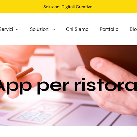
Soluzioni Digitali Creative!
Servizi
Soluzioni
Chi Siamo
Portfolio
Bl
App per ristor