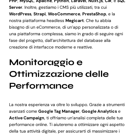
PHP
,
MySQL
,
Apache
,
Python
,
Laravel
,
Nuxt.js
,
C#
, e
SQL
Server
. Inoltre, gestiamo i CMS più utilizzati, tra cui
WordPress
,
Strapi
,
WooCommerce
,
PrestaShop
, e la
nostra piattaforma headless
Megicart
. Che tu abbia
bisogno di un eCommerce, di un’app personalizzata o di
una piattaforma complessa, siamo in grado di seguire ogni
fase del progetto, dall’architettura del database alla
creazione di interfacce moderne e reattive.
Monitoraggio e
Ottimizzazione delle
Performance
La nostra esperienza va oltre lo sviluppo. Grazie a strumenti
avanzati come
Google Tag Manager
,
Google Analytics
e
Active Campaign
, ti offriamo un’analisi completa delle tue
performance online. Ti aiuteremo a ottimizzare ogni aspetto
della tua attività digitale, per assicurarti di massimizzare i