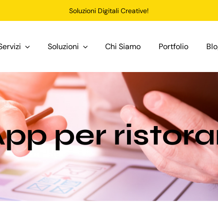
Soluzioni Digitali Creative!
Servizi
Soluzioni
Chi Siamo
Portfolio
Bl
pp per ristora