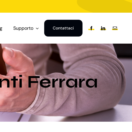
og
Supporto
Contattaci
nti Ferrara