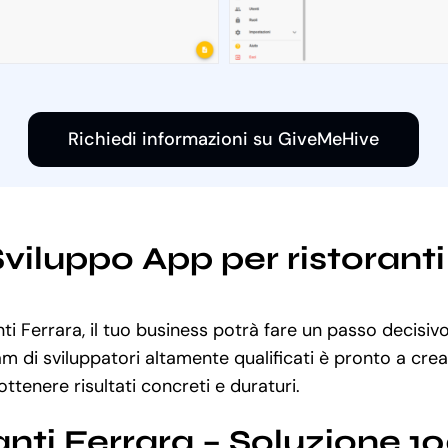
Richiedi informazioni su GiveMeHive
Sviluppo App per ristorant
ti Ferrara, il tuo business potrà fare un passo decisivo
am di sviluppatori altamente qualificati è pronto a cre
ottenere risultati concreti e duraturi.
anti Ferrara – Soluzione 