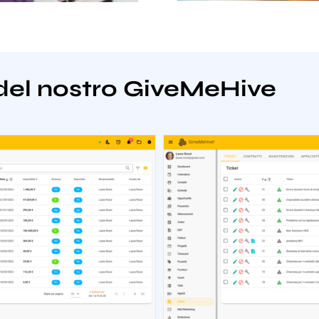
del nostro GiveMeHive