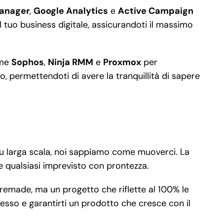
Manager
,
Google Analytics
e
Active Campaign
l tuo business digitale, assicurandoti il massimo
ome
Sophos
,
Ninja RMM
e
Proxmox
per
o, permettendoti di avere la tranquillità di sapere
à su larga scala, noi sappiamo come muoverci. La
re qualsiasi imprevisto con prontezza.
premade, ma un progetto che riflette al 100% le
cesso e garantirti un prodotto che cresce con il