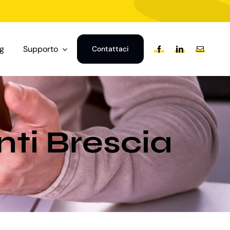
og
Supporto
Contattaci
nti Brescia