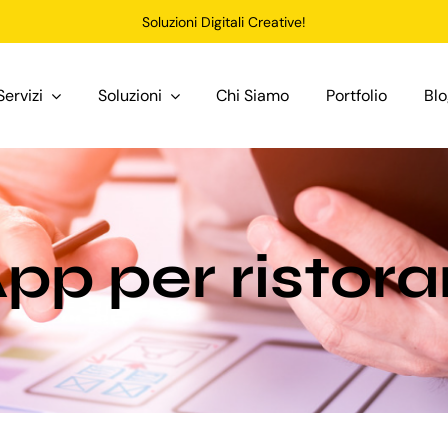
Soluzioni Digitali Creative!
Servizi
Soluzioni
Chi Siamo
Portfolio
Bl
pp per ristora