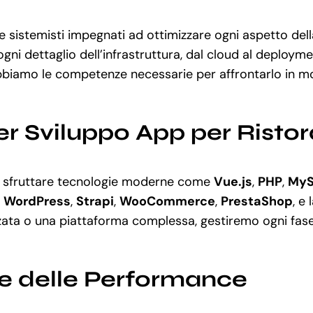
 sistemisti impegnati ad ottimizzare ogni aspetto dell
ogni dettaglio dell’infrastruttura, dal cloud al deploy
bbiamo le competenze necessarie per affrontarlo in mo
r Sviluppo App per Ristor
i sfruttare tecnologie moderne come
Vue.js
,
PHP
,
My
e
WordPress
,
Strapi
,
WooCommerce
,
PrestaShop
, e
ta o una piattaforma complessa, gestiremo ogni fase d
ne delle Performance