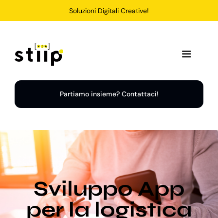
Salta
Soluzioni Digitali Creative!
al
contenuto
Toggle
Navigation
Home
Partiamo insieme? Contattaci!
Servizi
Soluzioni
Sviluppo App
Chi Siamo
per la logistica
Portfolio