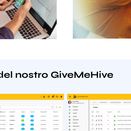
del nostro GiveMeHive