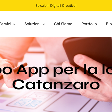
Soluzioni Digitali Creative!
Servizi
Soluzioni
Chi Siamo
Portfolio
Bl
o App per la l
Catanzaro