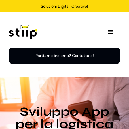
Salta
Soluzioni Digitali Creative!
al
contenuto
Toggle
Navigation
Home
Partiamo insieme? Contattaci!
Servizi
Soluzioni
Sviluppo App
Chi Siamo
per la logistica
Portfolio