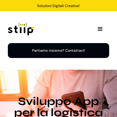
Salta
Soluzioni Digitali Creative!
al
contenuto
Toggle
Navigation
Home
Partiamo insieme? Contattaci!
Servizi
Soluzioni
Sviluppo App
Chi Siamo
per la logistica
Portfolio