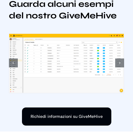
Guarda alcuni esempi
del nostro GiveMeHive
Richiedi informazioni su GiveMeHive