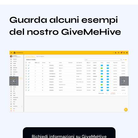
Guarda alcuni esempi
del nostro GiveMeHive
Richiedi informazioni su GiveMeHive