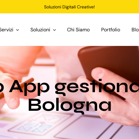
Soluzioni Digitali Creative!
Servizi
Soluzioni
Chi Siamo
Portfolio
Bl
o App gestiona
Bologna