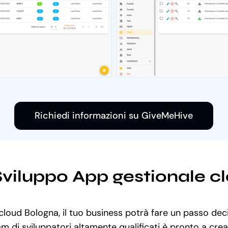
Richiedi informazioni su GiveMeHive
 Sviluppo App gestionale 
cloud Bologna, il tuo business potrà fare un passo deci
am di sviluppatori altamente qualificati è pronto a cre