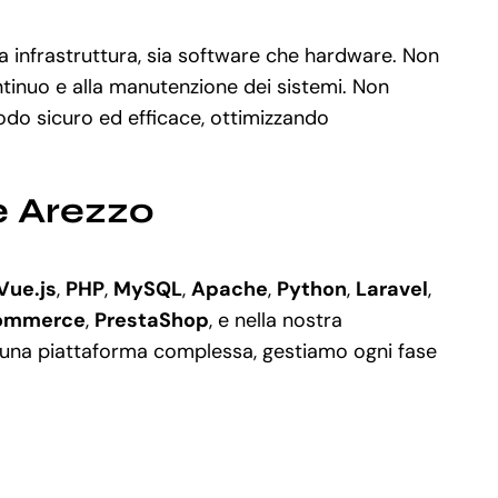
ua infrastruttura, sia software che hardware. Non
ntinuo e alla manutenzione dei sistemi. Non
do sicuro ed efficace, ottimizzando
e Arezzo
Vue.js
,
PHP
,
MySQL
,
Apache
,
Python
,
Laravel
,
ommerce
,
PrestaShop
, e nella nostra
i una piattaforma complessa, gestiamo ogni fase