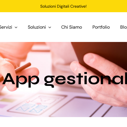
Soluzioni Digitali Creative!
Servizi
Soluzioni
Chi Siamo
Portfolio
Bl
 App gestiona