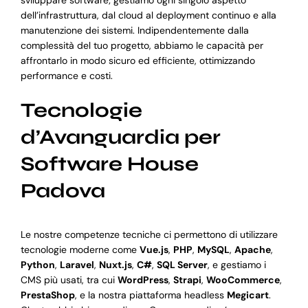
sviluppare software; gestiamo ogni singolo aspetto
dell’infrastruttura, dal cloud al deployment continuo e alla
manutenzione dei sistemi. Indipendentemente dalla
complessità del tuo progetto, abbiamo le capacità per
affrontarlo in modo sicuro ed efficiente, ottimizzando
performance e costi.
Tecnologie
d’Avanguardia per
Software House
Padova
Le nostre competenze tecniche ci permettono di utilizzare
tecnologie moderne come
Vue.js
,
PHP
,
MySQL
,
Apache
,
Python
,
Laravel
,
Nuxt.js
,
C#
,
SQL Server
, e gestiamo i
CMS più usati, tra cui
WordPress
,
Strapi
,
WooCommerce
,
PrestaShop
, e la nostra piattaforma headless
Megicart
.