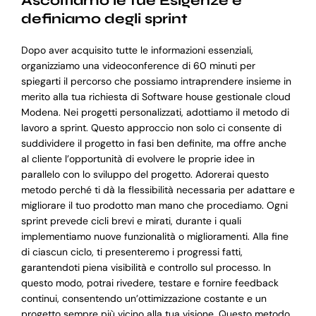
Ascoltiamo le tue Esigenze e
definiamo degli sprint
Dopo aver acquisito tutte le informazioni essenziali,
organizziamo una videoconference di 60 minuti per
spiegarti il percorso che possiamo intraprendere insieme in
merito alla tua richiesta di Software house gestionale cloud
Modena. Nei progetti personalizzati, adottiamo il metodo di
lavoro a sprint. Questo approccio non solo ci consente di
suddividere il progetto in fasi ben definite, ma offre anche
al cliente l’opportunità di evolvere le proprie idee in
parallelo con lo sviluppo del progetto. Adorerai questo
metodo perché ti dà la flessibilità necessaria per adattare e
migliorare il tuo prodotto man mano che procediamo. Ogni
sprint prevede cicli brevi e mirati, durante i quali
implementiamo nuove funzionalità o miglioramenti. Alla fine
di ciascun ciclo, ti presenteremo i progressi fatti,
garantendoti piena visibilità e controllo sul processo. In
questo modo, potrai rivedere, testare e fornire feedback
continui, consentendo un’ottimizzazione costante e un
progetto sempre più vicino alla tua visione. Questo metodo