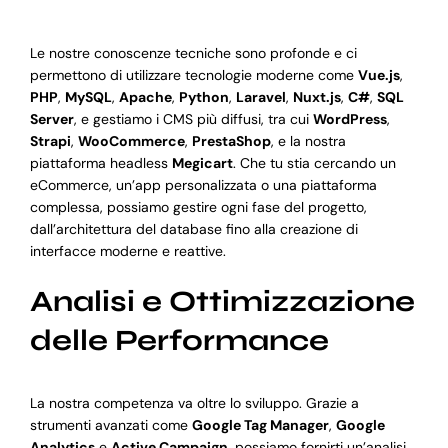
Le nostre conoscenze tecniche sono profonde e ci
permettono di utilizzare tecnologie moderne come
Vue.js
,
PHP
,
MySQL
,
Apache
,
Python
,
Laravel
,
Nuxt.js
,
C#
,
SQL
Server
, e gestiamo i CMS più diffusi, tra cui
WordPress
,
Strapi
,
WooCommerce
,
PrestaShop
, e la nostra
piattaforma headless
Megicart
. Che tu stia cercando un
eCommerce, un’app personalizzata o una piattaforma
complessa, possiamo gestire ogni fase del progetto,
dall’architettura del database fino alla creazione di
interfacce moderne e reattive.
Analisi e Ottimizzazione
delle Performance
La nostra competenza va oltre lo sviluppo. Grazie a
strumenti avanzati come
Google Tag Manager
,
Google
Analytics
e
Active Campaign
, possiamo fornirti un’analisi