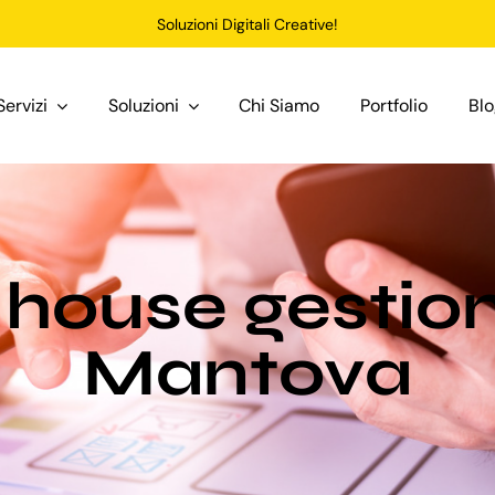
Soluzioni Digitali Creative!
Servizi
Soluzioni
Chi Siamo
Portfolio
Bl
house gestio
Mantova