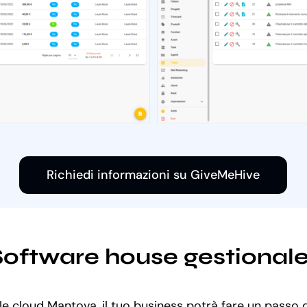
Richiedi informazioni su GiveMeHive
i Software house gestiona
le cloud Mantova, il tuo business potrà fare un passo de