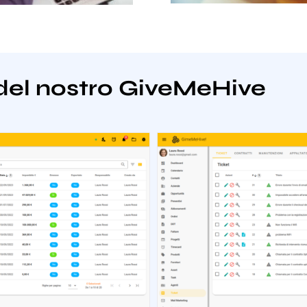
del nostro GiveMeHive