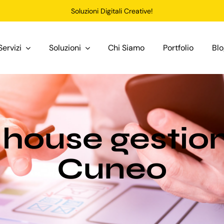
Soluzioni Digitali Creative!
Servizi
Soluzioni
Chi Siamo
Portfolio
Bl
house gestio
Cuneo