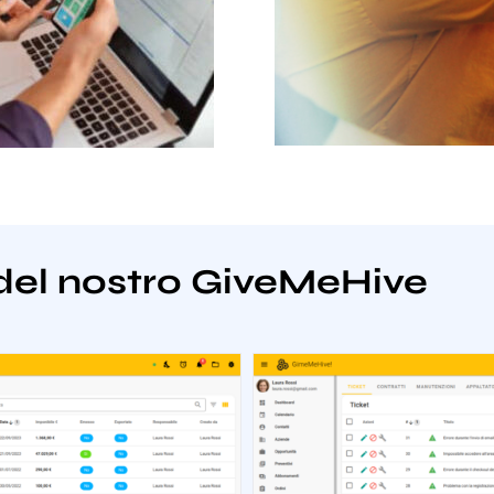
del nostro GiveMeHive