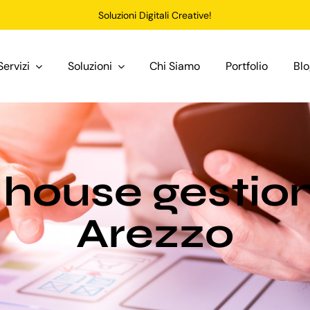
Soluzioni Digitali Creative!
Servizi
Soluzioni
Chi Siamo
Portfolio
Bl
house gestio
Arezzo