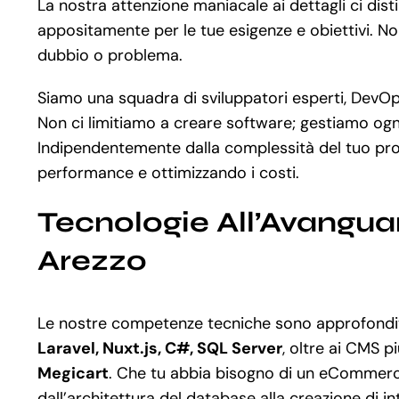
La nostra attenzione maniacale ai dettagli ci dis
appositamente per le tue esigenze e obiettivi. Non
dubbio o problema.
Siamo una squadra di sviluppatori esperti, DevOps
Non ci limitiamo a creare software; gestiamo ogni
Indipendentemente dalla complessità del tuo pro
performance e ottimizzando i costi.
Tecnologie All’Avangua
Arezzo
Le nostre competenze tecniche sono approfondit
Laravel, Nuxt.js, C#, SQL Server
, oltre ai CMS più
Megicart
. Che tu abbia bisogno di un eCommerce
dall’architettura del database alla creazione di i