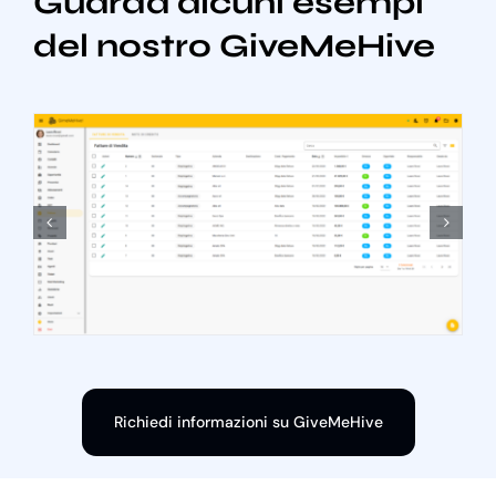
Guarda alcuni esempi
del nostro GiveMeHive
Richiedi informazioni su GiveMeHive