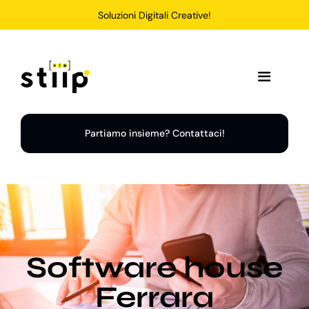
Salta
Soluzioni Digitali Creative!
al
contenuto
Toggle
Navigation
Home
Partiamo insieme? Contattaci!
Servizi
Soluzioni
Software house
Chi Siamo
Ferrara
Portfolio