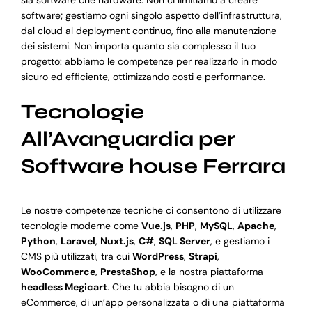
sia software che hardware. Non ci limitiamo a creare
software; gestiamo ogni singolo aspetto dell’infrastruttura,
dal cloud al deployment continuo, fino alla manutenzione
dei sistemi. Non importa quanto sia complesso il tuo
progetto: abbiamo le competenze per realizzarlo in modo
sicuro ed efficiente, ottimizzando costi e performance.
Tecnologie
All’Avanguardia per
Software house Ferrara
Le nostre competenze tecniche ci consentono di utilizzare
tecnologie moderne come
Vue.js
,
PHP
,
MySQL
,
Apache
,
Python
,
Laravel
,
Nuxt.js
,
C#
,
SQL Server
, e gestiamo i
CMS più utilizzati, tra cui
WordPress
,
Strapi
,
WooCommerce
,
PrestaShop
, e la nostra piattaforma
headless Megicart
. Che tu abbia bisogno di un
eCommerce, di un’app personalizzata o di una piattaforma