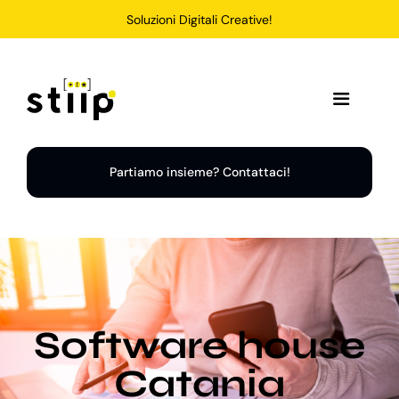
Salta
Soluzioni Digitali Creative!
al
contenuto
Toggle
Navigation
Home
Partiamo insieme? Contattaci!
Servizi
Soluzioni
Software house
Chi Siamo
Catania
Portfolio