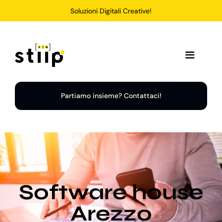
Salta
Soluzioni Digitali Creative!
al
contenuto
Toggle
Navigation
Home
Partiamo insieme? Contattaci!
Servizi
Soluzioni
Software house
Chi Siamo
Arezzo
Portfolio