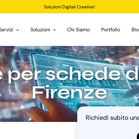
Soluzioni Digitali Creative!
Servizi
Soluzioni
Chi Siamo
Portfolio
Bl
 per schede d
Firenze
Richiedi subito u