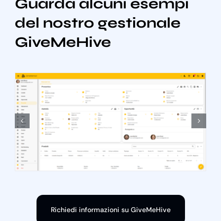
Guarda alcuni esempi
del nostro gestionale
GiveMeHive
Richiedi informazioni su GiveMeHive