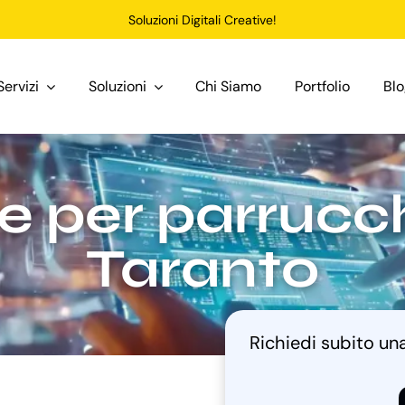
Soluzioni Digitali Creative!
Servizi
Soluzioni
Chi Siamo
Portfolio
Bl
e per parrucchi
Taranto
Richiedi subito u