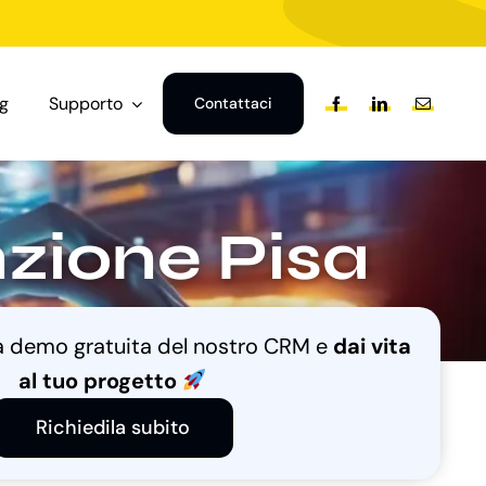
og
Supporto
Contattaci
zione Pisa
na demo gratuita del nostro CRM e
dai vita
al tuo progetto
Richiedila subito