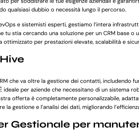
 per soddisfare le tue esigenze aziendali e garantirti 
do qualsiasi dubbio o necessità lungo il percorso.
Ops e sistemisti esperti, gestiamo l’intera infrastrutt
e tu stia cercando una soluzione per un CRM base o un
ottimizzato per prestazioni elevate, scalabilità e sicu
eHive
M che va oltre la gestione dei contatti, includendo fu
È ideale per aziende che necessitano di un sistema rob
 nostra offerta è completamente personalizzabile, adatta
la gestione e l’analisi dei dati, migliorando l’efficien
er Gestionale per manute