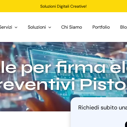
Soluzioni Digitali Creative!
Servizi
Soluzioni
Chi Siamo
Portfolio
Bl
e per firma e
reventivi Pisto
Richiedi subito u