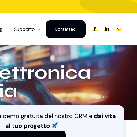
og
Supporto
Contattaci
lettronica
ia
na demo gratuita del nostro CRM e
dai vita
al tuo progetto