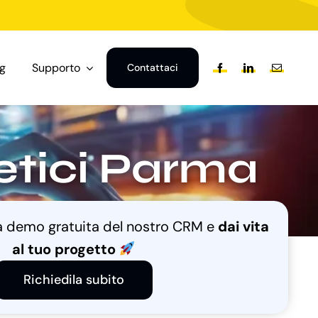
og
Supporto
Contattaci
tetici Parma
na demo gratuita del nostro CRM e
dai vita
al tuo progetto
Richiedila subito