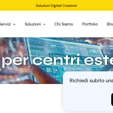
Soluzioni Digitali Creative!
Servizi
Soluzioni
Chi Siamo
Portfolio
Bl
per centri es
Richiedi subito u