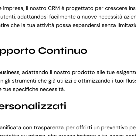
 impresa, il nostro CRM è progettato per crescere insie
utenti, adattandosi facilmente a nuove necessità aziend
e che la tua attività possa espandersi senza limitazion
upporto Continuo
uo business, adattando il nostro prodotto alle tue esige
gli strumenti che già utilizzi e ottimizzando i tuoi flus
le tue specifiche necessità.
ersonalizzati
nificata con trasparenza, per offrirti un preventivo pe
odotto su misura, che cresce insieme a te, senza costi