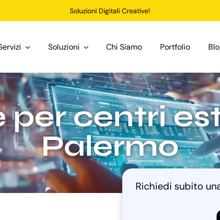
Soluzioni Digitali Creative!
Servizi
Soluzioni
Chi Siamo
Portfolio
Bl
per centri est
Palermo
Richiedi subito u