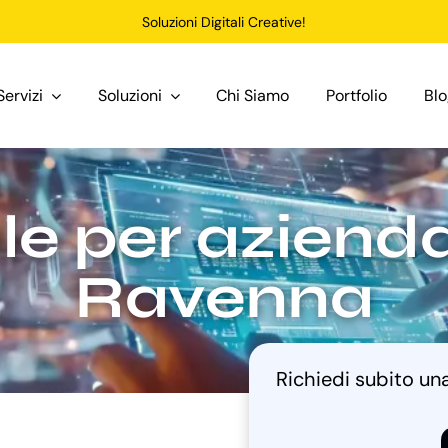
Soluzioni Digitali Creative!
Servizi
Soluzioni
Chi Siamo
Portfolio
Bl
le per aziend
Ravenna
Richiedi subito u