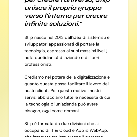
unisce il proprio gruppo
verso l’interno per creare
infinite soluzioni.”
Stiip nasce nel 2013 dall’idea di sistemisti e
sviluppatori appassionati di portare la
tecnologia, espressa ai suoi massimi livelli,
nella quotidianità di aziende e di liberi
professionisti.
Crediamo nel potere della digitalizzazione e
quanto questa possa facilitare il lavoro dei
nostri clienti. Per questo motivo i nostri
servizi abbracciano tutte le necessità di cui
la tecnologia di un’azienda può avere
bisogno, oggi come domani.
Stiip è formata da due divisioni che si
occupano di IT & Cloud e App & WebApp,
che integrate tra loro creano il percorso