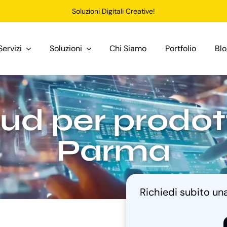
Soluzioni Digitali Creative!
Servizi
Soluzioni
Chi Siamo
Portfolio
Bl
d per prodott
Parma
Richiedi subito u