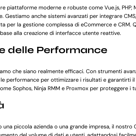
zzare piattaforme moderne e robuste come Vue.js, PHP, 
. Gestiamo anche sistemi avanzati per integrare CMS, 
etta per la gestione complessa di eCommerce e CRM. Qu
abase alla creazione di interfacce utente reattive.
ne delle Performance
curiamo che siano realmente efficaci. Con strumenti a
erformance per ottimizzare i risultati e garantirti il 
a come Sophos, Ninja RMM e Proxmox per proteggere i tuo
à
o una piccola azienda o una grande impresa, il nostro
aumento del volume di dati e utenti, adattandosi facilm