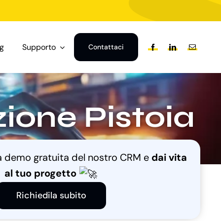
og
Supporto
Contattaci
one Pistoia
na demo gratuita del nostro CRM e
dai vita
al tuo progetto
Richiedila subito