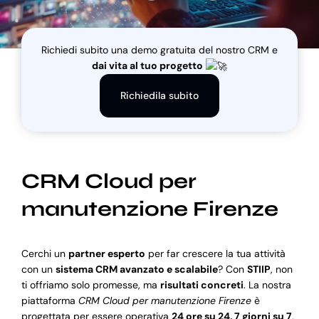
Blog
Richiedi subito una demo gratuita del nostro CRM e
dai vita al tuo progetto
Supporto
Richiedila subito
CRM Cloud per
manutenzione Firenze
Cerchi un
partner esperto
per far crescere la tua attività
con un
sistema CRM avanzato e scalabile
? Con
STIIP
, non
ti offriamo solo promesse, ma
risultati concreti
. La nostra
piattaforma
CRM Cloud per manutenzione Firenze
è
progettata per essere operativa
24 ore su 24, 7 giorni su 7
,